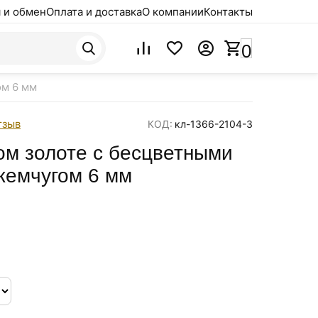
 и обмен
Оплата и доставка
О компании
Контакты
0
ом 6 мм
тзыв
КОД:
кл-1366-2104-3
ом золоте с бесцветными
жемчугом 6 мм