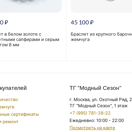
00
₽
45 100
₽
т в белом золоте с
Браслет из крупного бароч
етными сапфирами и серым
жемчуга
гом 8 мм
окупателей
ТГ "Модный Сезон"
ничество
г. Москва, ул. Охотный Ряд, 
ТГ "Модный Сезон", 1 этаж
емчуге
+7 (995) 781-38-22
чные сертификаты
Ежедневно: 10:00 - 22:00
и ремонт
Посмотреть на карте