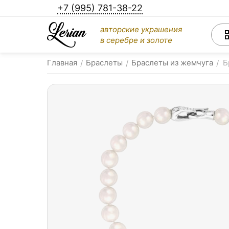
+7 (995) 781-38-22
авторские украшения
в серебре и золоте
Главная
Браслеты
Браслеты из жемчуга
Б
/
/
/