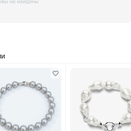
ывы не найдены
ии