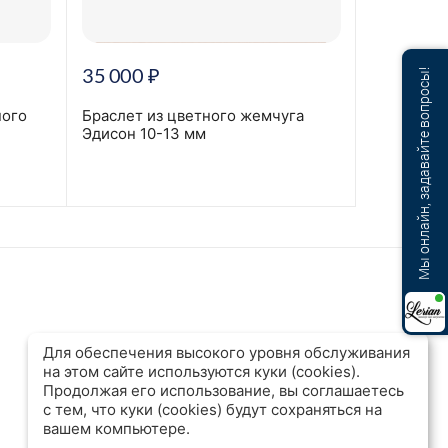
35 000
₽
38 000
Мы онлайн, задавайте вопросы!
ного
Браслет из цветного жемчуга
Браслет с
Эдисон 10-13 мм
мм
2
Для обеспечения высокого уровня обслуживания
на этом сайте используются куки (cookies).
Продолжая его использование, вы соглашаетесь
с тем, что куки (cookies) будут сохраняться на
вашем компьютере.