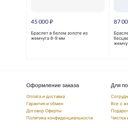
45 000
₽
87 0
 из
Браслет в белом золоте из
Брасле
жемчуга 8-9 мм
бесцв
жемчу
Оформление заказа
Для п
Оплата и доставка
Сотруд
Гарантия и обмен
Все о ж
Договор Оферты
Подаро
Политика конфиденциальности
Чистка 