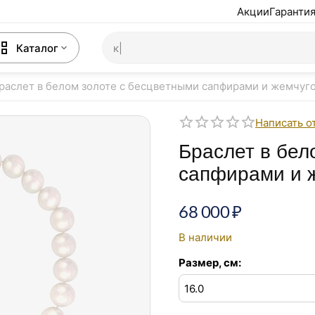
Акции
Гарантия
Каталог
раслет в белом золоте с бесцветными сапфирами и жемчуг
Написать о
Браслет в бел
сапфирами и 
68 000
₽
В наличии
Размер, см: