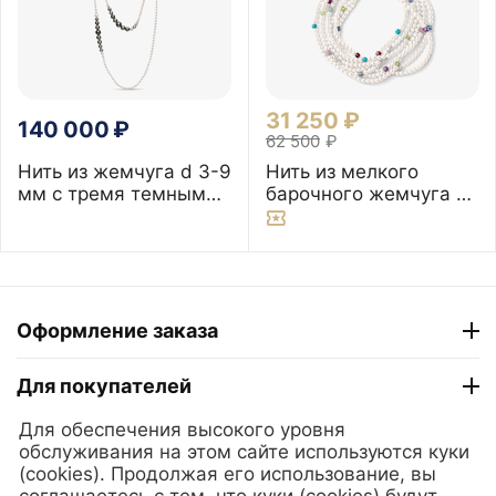
31 250
₽
140 000
₽
62 500
₽
Нить из жемчуга d 3-9
Нить из мелкого
мм с тремя темными
барочного жемчуга и
растяжками по
самоцветов, 200 см
диаметру
Оформление заказа
Для покупателей
Для обеспечения высокого уровня
ТГ "Модный Сезон"
обслуживания на этом сайте используются куки
(cookies). Продолжая его использование, вы