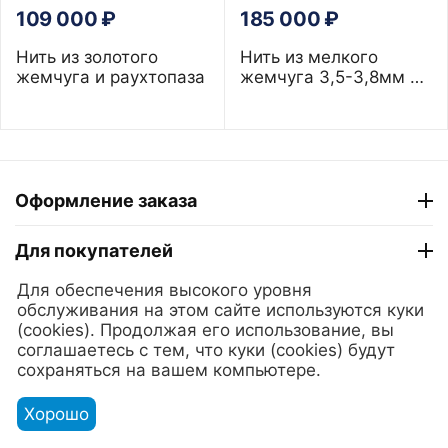
109 000
₽
185 000
₽
Нить из золотого
Нить из мелкого
жемчуга и раухтопаза
жемчуга 3,5-3,8мм и
крупного жемчуга 9-
12-14 мм 220 см
Оформление заказа
Для покупателей
Для обеспечения высокого уровня
ТГ "Модный Сезон"
обслуживания на этом сайте используются куки
(cookies). Продолжая его использование, вы
соглашаетесь с тем, что куки (cookies) будут
© 2025 Lerian. Ювелирные украшения из золота и серебра
сохраняться на вашем компьютере.
с жемчугом.
Хорошо