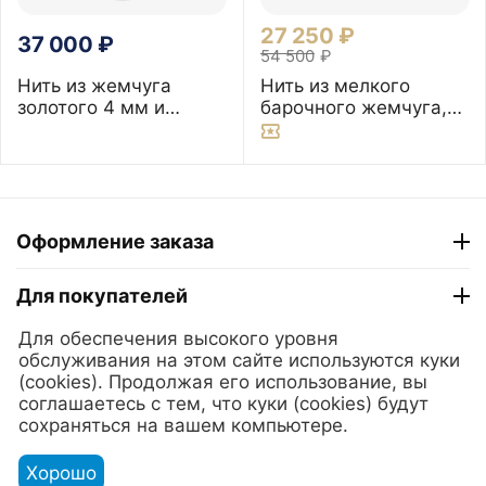
27 250
₽
37 000
₽
54 500
₽
Нить из жемчуга
Нить из мелкого
золотого 4 мм и
барочного жемчуга,
топаза юв.огранки,
3-4 мм 200 см
120 см
Оформление заказа
Для покупателей
Для обеспечения высокого уровня
ТГ "Модный Сезон"
обслуживания на этом сайте используются куки
(cookies). Продолжая его использование, вы
соглашаетесь с тем, что куки (cookies) будут
© 2025 Lerian. Ювелирные украшения из золота и серебра
сохраняться на вашем компьютере.
с жемчугом.
Хорошо