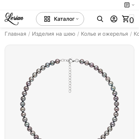
0
Каталог
Главная
/
Изделия на шею
/
Колье и ожерелья
/
К