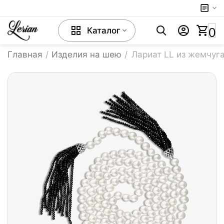
0
Каталог
Главная
/
Изделия на шею
/
Лариат LL из жемчуга