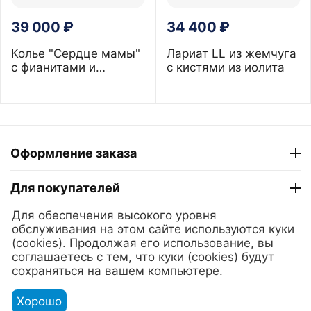
39 000
₽
34 400
₽
Колье "Сердце мамы"
Лариат LL из жемчуга
с фианитами и
с кистями из иолита
темным жемчугом 8-
9 мм
Оформление заказа
Для покупателей
Для обеспечения высокого уровня
ТГ "Модный Сезон"
обслуживания на этом сайте используются куки
(cookies). Продолжая его использование, вы
соглашаетесь с тем, что куки (cookies) будут
© 2025 Lerian. Ювелирные украшения из золота и серебра
сохраняться на вашем компьютере.
с жемчугом.
Хорошо