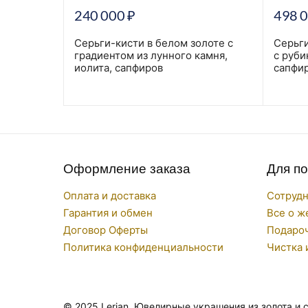
240 000
₽
498 
Серьги-кисти в белом золоте с
Серьги
градиентом из лунного камня,
с руб
иолита, сапфиров
сапфи
Оформление заказа
Для п
Оплата и доставка
Сотруд
Гарантия и обмен
Все о ж
Договор Оферты
Подаро
Политика конфиденциальности
Чистка 
© 2025 Lerian. Ювелирные украшения из золота и 