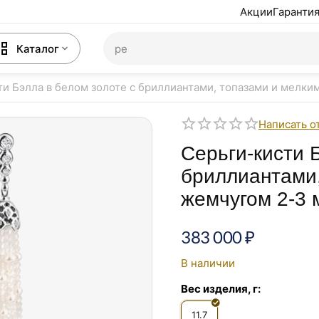
Акции
Гарантия
Каталог
ти Бэлла в белом золоте с бриллиантами, топазами и мелк
Написать о
Серьги-кисти 
бриллиантами,
жемчугом 2-3 
383 000
₽
В наличии
Вес изделия, г:
11.7