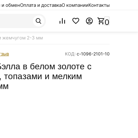
 и обмен
Оплата и доставка
О компании
Контакты
0
им жемчугом 2-3 мм
тзыв
КОД:
с-1096-2101-10
Бэлла в белом золоте с
 топазами и мелким
мм