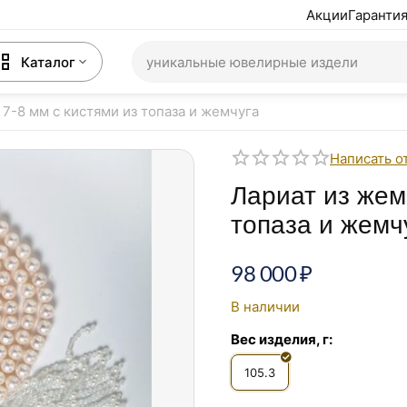
Акции
Гарантия
Каталог
 7-8 мм с кистями из топаза и жемчуга
Написать о
Лариат из жем
топаза и жемч
98 000
₽
В наличии
Вес изделия, г:
105.3