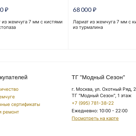
00
₽
68 000
₽
 из жемчуга 7 мм с кистями
Лариат из жемчуга 7 мм с к
хтопаза
из турмалина
окупателей
ТГ "Модный Сезон"
ничество
г. Москва, ул. Охотный Ряд, 
ТГ "Модный Сезон", 1 этаж
емчуге
+7 (995) 781-38-22
чные сертификаты
Ежедневно: 10:00 - 22:00
и ремонт
Посмотреть на карте