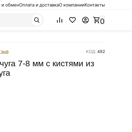
 и обмен
Оплата и доставка
О компании
Контакты
0
тзыв
КОД:
492
чуга 7-8 мм с кистями из
уга