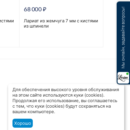
68 000
₽
98 000
Мы онлайн, задавайте вопросы!
истями
Лариат из жемчуга 7 мм с кистями
Лариат из
из шпинели
кистями и
сапфира с
2
Для обеспечения высокого уровня обслуживания
на этом сайте используются куки (cookies).
Продолжая его использование, вы соглашаетесь
с тем, что куки (cookies) будут сохраняться на
вашем компьютере.
Хорошо