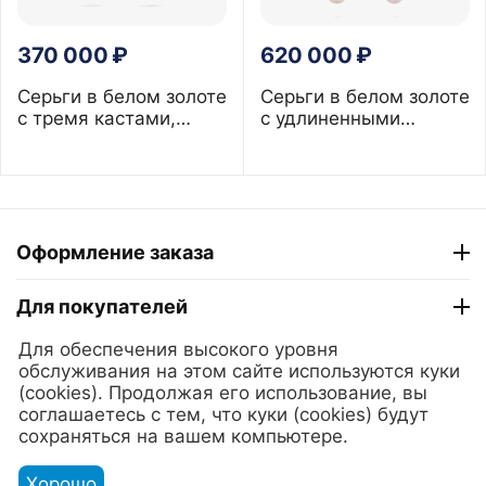
370 000
₽
620 000
₽
Серьги в белом золоте
Серьги в белом золоте
с тремя кастами,
с удлиненными
бриллиантами и
подвижными кастами,
розовым жемчугом
бриллиантами и
13,5 мм
жемчугом 12 мм
Оформление заказа
Для покупателей
Для обеспечения высокого уровня
ТГ "Модный Сезон"
обслуживания на этом сайте используются куки
(cookies). Продолжая его использование, вы
соглашаетесь с тем, что куки (cookies) будут
© 2025 Lerian. Ювелирные украшения из золота и серебра
сохраняться на вашем компьютере.
с жемчугом.
Хорошо