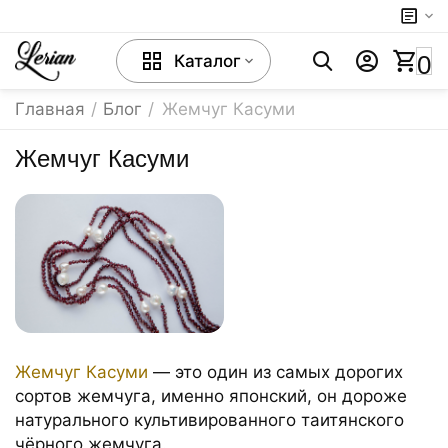
0
Каталог
Главная
/
Блог
/
Жемчуг Касуми
Жемчуг Касуми
Жемчуг Касуми
— это один из самых дорогих
сортов жемчуга, именно японский, он дороже
натурального культивированного таитянского
чёрного жемчуга.