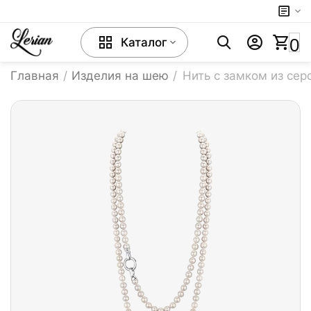
0
Каталог
Главная
/
Изделия на шею
/
Нить с замком из сер