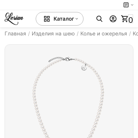
0
Каталог
Главная
/
Изделия на шею
/
Колье и ожерелья
/
К