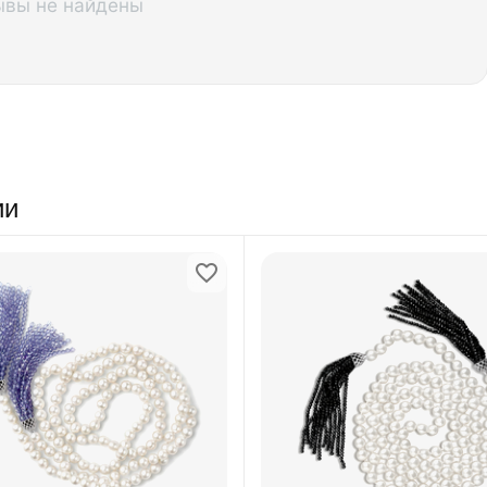
ывы не найдены
ии