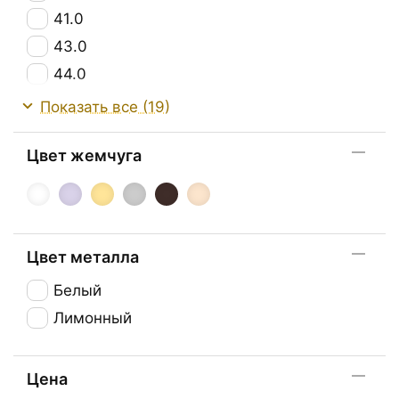
41.0
43.0
44.0
45.0
Показать все (19)
48.0
Цвет жемчуга
49.0
50.0
70.0
80.0
Цвет металла
87.0
Белый
88.0
Лимонный
90.0
Цена