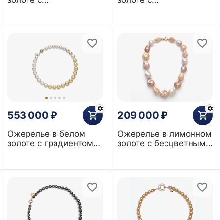
бриллиантами и
бриллиантами из
жемчугом Акоя 5 мм
жемчуга Таити 10-13
мм
553 000
₽
209 000
₽
Ожерелье в белом
Ожерелье в лимонном
золоте с градиентом
золоте с бесцветными
из жемчуга Южных
сапфирами из
морей 11-15мм
разноцветного
барочного жемчуга