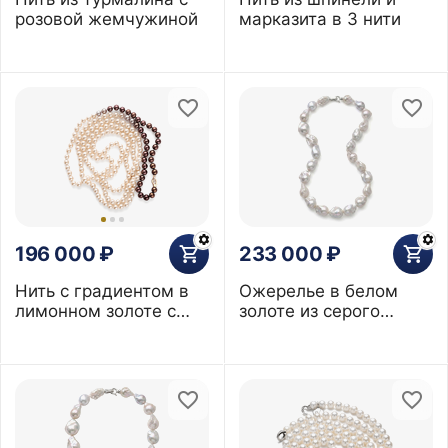
розовой жемчужиной
марказита в 3 нити
196 000
₽
233 000
₽
Нить с градиентом в
Ожерелье в белом
лимонном золоте с
золоте из серого
бесцветными
барочного жемчуга 13
сапфирами и
мм
жемчугом 7 мм