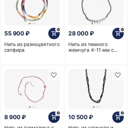
55 900
₽
28 000
₽
Нить из разноцветного
Нить из темного
сапфира
жемчуга 4-11 мм с
градиентом
8 900
₽
10 500
₽
Нить из турмалина с
Нить из шпинели и