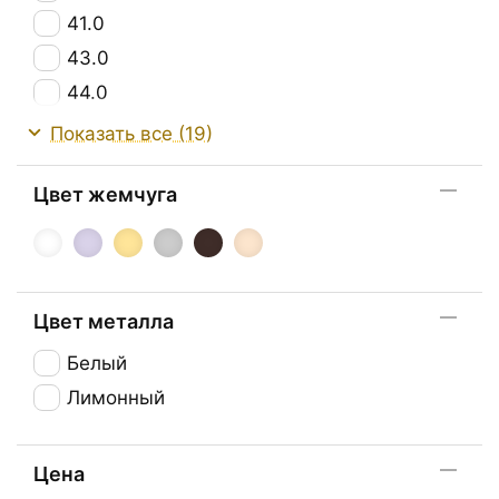
41.0
43.0
44.0
45.0
Показать все (19)
48.0
Цвет жемчуга
49.0
50.0
70.0
80.0
Цвет металла
87.0
Белый
88.0
Лимонный
90.0
Цена