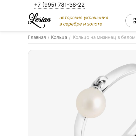
+7 (995) 781-38-22
авторские украшения
в серебре и золоте
Главная
Кольца
Кольцо на мизинец в белом
/
/