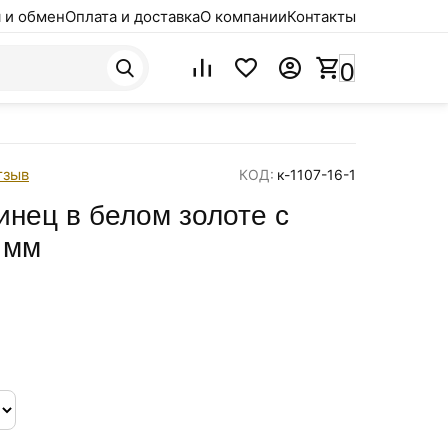
 и обмен
Оплата и доставка
О компании
Контакты
0
тзыв
КОД:
к-1107-16-1
инец в белом золоте с
 мм