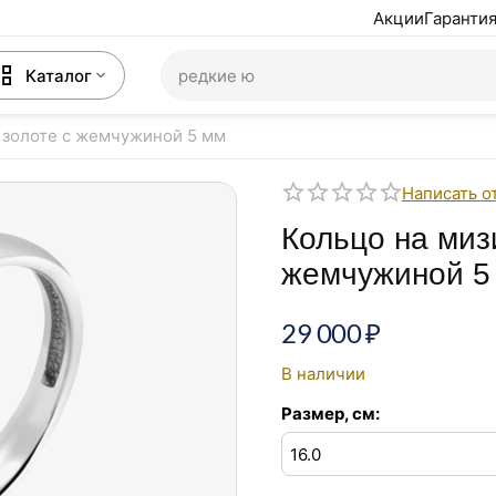
Акции
Гарантия
Каталог
 золоте с жемчужиной 5 мм
Написать о
Кольцо на миз
жемчужиной 5
29 000
₽
В наличии
Размер, см: