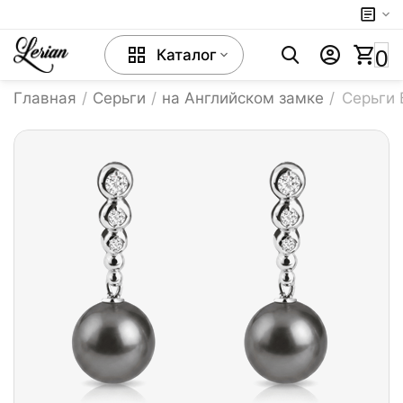
0
Каталог
Главная
/
Серьги
/
на Английском замке
/
Серьги 